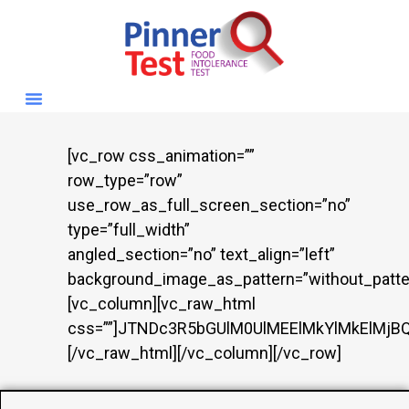
[vc_row css_animation=”” row_type=”row” use_row_as_full_screen_section=”no” type=”full_width” angled_section=”no” text_align=”left” background_image_as_pattern=”without_pattern”][vc_column][vc_raw_html css=””]JTNDc3R5bGUlM0UlMEElMkYlMkElMjBQUkVNSVVNJTIwTElOSyUyMFNUWUxFJTIwRk9SJTIwQUxMJTIwU0VPJTIwUEFHRVMlMjAlMkElMkYlMEEucHQtcGFnZSUyMGElMjAlN0IlMEElMjAlMjBjb2xvciUzQSUyMCUyMzBmMzY4NiUzQiUwQSUyMCUyMGZvbnQtd2VpZ2h0JTNBJTIwNTAwJTNCJTBBJTIwJTIwdGV4dC1kZWNvcmF0aW9uJTNBJTIwbm9uZSUzQiUwQSUyMCUyMGJvcmRlci1ib3R0b20lM0ElMjAxcHglMjBzb2xpZCUyMHRyYW5zcGFyZW50JTNCJTBBJTIwJTIwdHJhbnNpdGlvbiUzQSUyMGNvbG9yJTIwMC4yNXMlMjBlYXNlJTJDJTIwYm9yZGVyLWNvbG9yJTIwMC4yNXMlMjBlYXNlJTNCJTBBJTdEJTBBJTBBLnB0LXBhZ2UlMjBhJTNBaG92ZXIlMjAlN0IlMEElMjAlMjBjb2xvciUzQSUyMCUyMzBhMmQ2NiUzQiUwQSUyMCUyMGJvcmRlci1ib3R0b20lM0ElMjAxcHglMjBzb2xpZCUyMCUyMzBhMmQ2NiUzQiUwQSU3RCUwQSUwQS5wdC1wYWdlJTIwYSUzQXZpc2l0ZWQlMjAlN0IlMEElMjAlMjBjb2xvciUzQSUyMCUyMzBmMzY4NiUzQiUwQSU3RCUwQSUwQSUyRiUyQSUyMEJBU0UlMjBMQVlPVVQlMjAlMkElMkYlMEEucHQtcGFnZSUyMCU3QiUwQSUyMCUyMG1heC13aWR0aCUzQSUyMDExODBweCUzQiUwQSUyMCUyMG1hcmdpbiUzQSUyMDAlMjBhdXRvJTNCJTBBJTIwJTIwcGFkZGluZyUzQSUyMDQwcHglMjAyMHB4JTIwOTBweCUzQiUwQSUyMCUyMGZvbnQtZmFtaWx5JTNBJTIwQXJpYWwlMkMlMjBzYW5zLXNlcmlmJTNCJTBBJTIwJTIwY29sb3IlM0ElMjAlMjMxYTFhMWElM0IlMEElMjAlMjBsaW5lLWhlaWdodCUzQSUyMDEuNyUzQiUwQSU3RCUwQSUwQSUyRiUyQSUyMEhFUk8lMjAlMkElMkYlMEEucHQtaGVybyUyMCU3QiUwQSUyMCUyMGRpc3BsYXklM0ElMjBmbGV4JTNCJTBBJTIwJTIwZ2FwJTNBJTIwNTBweCUzQiUwQSUyMCUyMGFsaWduLWl0ZW1zJTNBJTIwY2VudGVyJTNCJTBBJTIwJTIwanVzdGlmeS1jb250ZW50JTNBJTIwc3BhY2UtYmV0d2VlbiUzQiUwQSUyMCUyMHBhZGRpbmclM0ElMjA1MHB4JTIwNDBweCUzQiUwQSUyMCUyMGJvcmRlci1yYWRpdXMlM0ElMjAyMnB4JTNCJTBBJTIwJTIwYmFja2dyb3VuZCUzQSUyMGxpbmVhci1ncmFkaWVudCUyODEzNWRlZyUyQyUyMCUyM2Y4ZmFmZiUyQyUyMCUyM2ZmZmZmZiUyOSUzQiUwQSUyMCUyMG1hcmdpbi1ib3R0b20lM0ElMjA3MHB4JTNCJTBBJTIwJTIwYm9yZGVyJTNBJTIwMXB4JTIwc29saWQlMjAlMjNlZWYxZmYlM0IlMEElN0QlMEElMEEucHQtaGVyby10ZXh0JTIwJTdCJTIwZmxleCUzQSUyMDElM0IlMjAlN0QlMEElMEEucHQta2lja2VyJTIwJTdCJTBBJTIwJTIwZm9udC1zaXplJTNBJTIwMTNweCUzQiUwQSUyMCUyMGxldHRlci1zcGFjaW5nJTNBJTIwMC4xOGVtJTNCJTBBJTIwJTIwdGV4dC10cmFuc2Zvcm0lM0ElMjB1cHBlcmNhc2UlM0IlMEElMjAlMjBmb250LXdlaWdodCUzQSUyMDcwMCUzQiUwQSUyMCUyMGNvbG9yJTNBJTIwJTIzZDMyZDJkJTNCJTBBJTIwJTIwbWFyZ2luLWJvdHRvbSUzQSUyMDEwcHglM0IlMEElN0QlMEElMEEucHQtaGVyby10ZXh0JTIwaDElMjAlN0IlMEElMjAlMjBmb250LXNpemUlM0ElMjA0MnB4JTNCJTBBJTIwJTIwZm9udC13ZWlnaHQlM0ElMjA4MDAlM0IlMEElMjAlMjBtYXJnaW4tYm90dG9tJTNBJTIwMTRweCUzQiUwQSUyMCUyMGxpbmUtaGVpZ2h0JTNBJTIwMS4yNSUzQiUwQSU3RCUwQSUwQS5wdC1oZXJvLXRleHQlMjBwJTIwJTdCJTBBJTIwJTIwZm9udC1zaXplJTNBJTIwMThweCUzQiUwQSUyMCUyMGNvbG9yJTNBJTIwJTIzNDQ0JTNCJTBBJTIwJTIwbWFyZ2luLWJvdHRvbSUzQSUyMDIwcHglM0IlMEElN0QlMEElMEEucHQtYmFkZ2VzJTIwJTdCJTBBJTIwJTIwZGlzcGxheSUzQSUyMGZsZXglM0IlMEElMjAlMjBmbGV4LXdyYXAlM0ElMjB3cmFwJTNCJTBBJTIwJTIwZ2FwJTNBJTIwMTJweCUzQiUwQSUyMCUyMG1hcmdpbi1ib3R0b20lM0ElMjAyOHB4JTNCJTBBJTdEJTBBJTBBLnB0LWJhZGdlcyUyMHNwYW4lMjAlN0IlMEElMjAlMjBmb250LXNpemUlM0ElMjAxM3B4JTNCJTBBJTIwJTIwcGFkZGluZyUzQSUyMDdweCUyMDE0cHglM0IlMEElMjAlMjBiYWNrZ3JvdW5kJTNBJTIwJTIzZmZmZmZmJTNCJTBBJTIwJTIwYm9yZGVyLXJhZGl1cyUzQSUyMDE0cHglM0IlMEElMjAlMjBib3JkZXIlM0ElMjAxcHglMjBzb2xpZCUyMCUyM2U0ZThmZiUzQiUwQSU3RCUwQSUwQSUyRiUyQSUyMENUQSUyMEJVVFRPTiUyMCVFMiU4MCU5MyUyMG92ZXJyaWRlJTIwbGluayUyMHN0eWxlcyUyMCUyQSUyRiUwQS5wdC1wYWdlJTIwYS5wdC1idG4tcHJpbWFyeSUyQyUwQS5wdC1wYWdlJTIwYS5wdC1idG4tcHJpbWFyeSUzQXZpc2l0ZWQlMjAlN0IlMEElMjAlMjBkaXNwbGF5JTNBJTIwaW5saW5lLWJsb2NrJTNCJTBBJTIwJTIwcGFkZGluZyUzQSUyMDE0cHglMjAzMnB4JTNCJTBBJTIwJTIwYmFja2dyb3VuZCUzQSUyMGxpbmVhci1ncmFkaWVudCUyODEzNWRlZyUyQyUyMCUyM2U1MzkzNSUyQyUyMCUyM2M2MjgyOCUyOSUzQiUwQSUyMCUyMGNvbG9yJTNBJTIwJTIzZmZmZmZmJTNCJTBBJTIwJTIwYm9yZGVyLXJhZGl1cyUzQSUyMDQwcHglM0IlMEElMjAlMjBmb250LXdlaWdodCUzQSUyMDcwMCUzQiUwQSUyMCUyMGZvbnQtc2l6ZSUzQSUyMDE2cHglM0IlMEElMjAlMjBsZXR0ZXItc3BhY2luZyUzQSUyMDAuM3B4JTNCJTBBJTIwJTIwdGV4dC1kZWNvcmF0aW9uJTNBJTIwbm9uZSUzQiUwQSUyMCUyMGJvcmRlci1ib3R0b20lM0ElMjBub25lJTNCJTBBJTIwJTIwYm94LXNoYWRvdyUzQSUyMDAlMjA4cHglMjAyMHB4JTIwcmdiYSUyODIyOSUyQyUyMDU3JTJDJTIwNTMlMkMlMjAwLjI4JTI5JTNCJTBBJTIwJTIwdHJhbnNpdGlvbiUzQSUyMGFsbCUyMDAuMjVzJTIwZWFzZSUzQiUwQSU3RCUwQSUwQS5wdC1wYWdlJTIwYS5wdC1idG4tcHJpbWFyeSUzQWhvdmVyJTIwJTdCJTBBJTIwJTIwYmFja2dyb3VuZCUzQSUyMGxpbmVhci1ncmFkaWVudCUyODEzNWRlZyUyQyUyMCUyM2QzMmYyZiUyQyUyMCUyM2I3MWMxYyUyOSUzQiUwQSUyMCUyMGJveC1zaGFkb3clM0ElMjAwJTIwMTBweCUyMDI2cHglMjByZ2JhJTI4MjI5JTJDJTIwNTclMkMlMjA1MyUyQyUyMDAuMzglMjklM0IlMEElMjAlMjB0cmFuc2Zvcm0lM0ElMjB0cmFuc2xhdGVZJTI4LTJweCUyOSUzQiUwQSUyMCUyMGNvbG9yJTNBJTIwJTIzZmZmZmZmJTNCJTBBJTIwJTIwYm9yZGVyLWJvdHRvbSUzQSUyMG5vbmUlM0IlMEElN0QlMEElMEElMkYlMkElMjBIRVJPJTIwSU1BR0UlMjAlMkElMkYlMEEucHQtaGVyby1pbWFnZSUyMCU3QiUwQSUyMCUyMGZsZXglM0ElMjAwJTIwMCUyMDM4MHB4JTNCJTBBJTIwJTIwYmFja2dyb3VuZCUzQSUyMCUyM2ZmZiUzQiUwQSUyMCUyMHBhZGRpbmclM0ElMjAyMHB4JTNCJTBBJTIwJTIwYm9yZGVyLXJhZGl1cyUzQSUyMDIwcHglM0IlMEElMjAlMjBib3gtc2hhZG93JTNBJTIwMCUyMDIwcHglMjA0NXB4JTIwcmdiYSUyODAlMkMwJTJDMCUyQzAuMTIlMjklM0IlMEElMjAlMjBib3JkZXIlM0ElMjAxcHglMjBzb2xpZCUyMCUyM2YwZjJmZiUzQiUwQSU3RCUwQSUwQS5wdC1oZXJvLWltYWdlJTIwaW1nJTIwJTdCJTBBJTIwJTIwd2lkdGglM0ElMjAxMDAlMjUlM0IlMEElMjAlMjBib3JkZXItcmFkaXVzJTNBJTIwMTZweCUzQiUwQSUyMCUyMGRpc3BsYXklM0ElMjBibG9jayUzQiUwQSU3RCUwQSUwQSUyRiUyQSUyMFNFQ1RJT05TJTIwJTJBJTJGJTBBLnB0LXNlY3Rpb24lMjAlN0IlMjBtYXJnaW4tYm90dG9tJTNBJTIwNjBweCUzQiUyMCU3RCUwQSUwQS5wdC1zZWN0aW9uJTIwaDIlMjAlN0IlMEElMjAlMjBmb250LXNpemUlM0ElMjAzMHB4JTNCJTBBJTIwJTIwbWFyZ2luLWJvdHRvbSUzQSUyMDE0cHglM0IlMEElN0QlMEElMEEucHQtc2VjdGlvbiUyMHAlMjAlN0IlMjBtYXJnaW4tYm90dG9tJTNBJTIwMTBweCUzQiUyMCU3RCUwQSUwQS5wdC1oaWdobGlnaHQlMjAlN0IlMEElMjAlMjBwYWRkaW5nJTNBJTIwMThweCUyMDIwcHglM0IlMEElMjAlMjBiYWNrZ3JvdW5kJTNBJTIwJTIzZjlmYWZmJTNCJTBBJTIwJTIwYm9yZGVyLWxlZnQlM0ElMjA0cHglMjBzb2xpZCUyMCUyM2IyMjY4YiUzQiUwQSUyMCUyMGJvcmRlci1yYWRpdXMlM0ElMjAxMHB4JTNCJTBBJTIwJTIwbWFyZ2luJTNBJTIwMTVweCUyMDAlMjAyNXB4JTNCJTBBJTdEJTBBJTBBJTJGJTJBJTIwVFdPJTIwQ09MVU1OUyUyMCUyQSUyRiUwQS5wdC1jb2x1bW5zJTIwJTdCJTBBJTIwJTIwZGlzcGxheSUzQSUyMGdyaWQlM0IlMEElMjAlMjBncmlkLXRlbXBsYXRlLWNvbHVtbnMlM0ElMjByZXBlYXQlMjgyJTJDJTIwbWlubWF4JTI4MCUyQzFmciUyOSUyOSUzQiUwQSUyMCUyMGdhcCUzQSUyMDMwcHglM0IlMEElN0QlMEElMEElMkYlMkElMjBDSEVDS0xJU1QlMjAlMkElMkYlMEEucHQtY2hlY2tsaXN0JTIwJTdCJTBBJTIwJTIwcGFkZGluZy1sZWZ0JTNBJTIwMCUzQiUwQSUyMCUyMGxpc3Qtc3R5bGUlM0ElMjBub25lJTNCJTBBJTdEJTBBJTBBLnB0LWNoZWNrbGlzdCUyMGxpJTIwJTdCJTBBJTIwJTIwcG9zaXRpb24lM0ElMjByZWxhdGl2ZSUzQiUwQSUyMCUyMHBhZGRpbmctbGVmdCUzQSUyMDI0cHglM0IlMEElMjAlMjBtYXJnaW4tYm90dG9tJTNBJTIwMTBweCUzQiUwQSUyMCUyMGZvbnQtc2l6ZSUzQSUyMDE2cHglM0IlMEElN0QlMEElMEEucHQtY2hlY2tsaXN0JTIwbGklM0ElM0FiZWZvcmUlMjAlN0IlMEElMjAlMjBjb250ZW50JTNBJTIwJTIyJUUyJTlDJTkzJTIyJTNCJTBBJTIwJTIwcG9zaXRpb24lM0ElMjBhYnNvbHV0ZSUzQiUwQSUyMCUyMGxlZnQlM0ElMjAwJTNCJTBBJTIwJTIwdG9wJTNBJTIwMCUzQiUwQSUyMCUyMGNvbG9yJTNBJTIwJTIzMjhhNzQ1JTNCJTBBJTIwJTIwZm9udC13ZWlnaHQlM0ElMjA3MDAlM0IlMEElN0QlMEElMEElMkYlMkElMjBGQVElMjBBQ0NPUkRJT04lMjAlMkElMkYlMEEucHQtZmFxJTIwJTdCJTIwbWFyZ2luLXRvcCUzQSUyMDEwcHglM0IlMjAlN0QlMEElMEEucHQtYWNjb3JkaW9uLWl0ZW0lMjAlN0IlMEElMjAlMjBib3JkZXIlM0ElMjAxcHglMjBzb2xpZCUyMCUyM2U1ZThmZiUzQiUwQSUyMCUyMGJvcmRlci1yYWRpdXMlM0ElMjAxNHB4JTNCJTBBJTIwJTIwbWFyZ2luLWJvdHRvbSUzQSUyMDEycHglM0IlMEElMjAlMjBvdmVyZmxvdyUzQSUyMGhpZGRlbiUzQiUwQSUyMCUyMGJhY2tncm91bmQlM0ElMjAlMjNmZmZmZmYlM0IlMEElMjAlMjBib3gtc2hhZG93JTNBJTIwMCUyMDRweCUyMDE2cHglMjByZ2JhJTI4MCUyQzAlMkMwJTJDMC4wNSUyOSUzQiUwQSU3RCUwQSUwQS5wdC1hY2NvcmRpb24tdGl0bGUlMjAlN0IlMEElMjAlMjB3aWR0aCUzQSUyMDEwMCUyNSUzQiUwQSUyMCUyMHRleHQtYWxpZ24lM0ElMjBsZWZ0JTNCJTBBJTIwJTIwYmFja2dyb3VuZCUzQSUyMCUyM2Y5ZmFmZiUzQiUwQSUyMCUyMGJvcmRlciUzQSUyMG5vbmUlM0IlMEElMjAlMjBwYWRkaW5nJTNBJTIwMTZweCUyMDIwcHglM0IlMEElMjAlMjBmb250LXNpemUlM0ElMjAxN3B4JTNCJTBBJTIwJTIwZm9udC13ZWlnaHQlM0ElMjA2MDAlM0IlMEElMjAlMjBjdXJzb3IlM0ElMjBwb2ludGVyJTNCJTBBJTIwJTIwb3V0bGluZSUzQSUyMG5vbmUlM0IlMEElMjAlMjBjb2xvciUzQSUyMCUyMzBmMzY4NiUzQiUwQSUyMCUyMGRpc3BsYXklM0ElMjBmbGV4JTNCJTBBJTIwJTIwanVzdGlmeS1jb250ZW50JTNBJTIwc3BhY2UtYmV0d2VlbiUzQiUwQSUyMCUyMGFsaWduLWl0ZW1zJTNBJTIwY2VudGVyJTNCJTBBJTIwJTIwdHJhbnNpdGlvbiUzQSUyMGJhY2tncm91bmQlMjAwLjJzJTNCJTBBJTdEJTBBJTBBLnB0LWFjY29yZGlvbi10aXRsZSUzQSUzQWFmdGVyJTIwJTdCJTBBJTIwJTIwY29udGVudCUzQSUyMCUyMiUyQiUyMiUzQiUwQSUyMCUyMGZvbnQtc2l6ZSUzQSUyMDIwcHglM0IlMEElMjAlMjBmb250LXdlaWdodCUzQSUyMDcwMCUzQiUwQSUyMCUyMGNvbG9yJTNBJTIwJTIzMGYzNjg2JTNCJTBBJTdEJTBBJTBBLnB0LWFjY29yZGlvbi10aXRsZS5hY3RpdmUlMjAlN0IlMEElMjAlMjBiYWNrZ3JvdW5kJTNBJTIwJTIzZjFmNGZmJTNCJTBBJTdEJTBBJTBBLnB0LWFjY29yZGlvbi10aXRsZS5hY3RpdmUlM0ElM0FhZnRlciUyMCU3QiUwQSUyMCUyMGNvbnRlbnQlM0ElMjAlMjIlRTIlODAlOTMlMjIlM0IlMEElN0QlMEElMEEucHQtYWNjb3JkaW9uLWNvbnRlbnQlMjAlN0IlMEElMjAlMjBtYXgtaGVpZ2h0JTNBJTIwMCUzQiUwQSUyMCUyMG92ZXJmbG93JTNBJTIwaGlkZGVuJTNCJTBBJTIwJTIwYmFja2dyb3VuZCUzQSUyMCUyM2ZmZmZmZiUzQiUwQSUyMCUyMHBhZGRpbmclM0ElMjAwJTIwMjBweCUzQiUwQSUyMCUyMHRyYW5zaXRpb24lM0ElMjBtYXgtaGVpZ2h0JTIwMC4zNXMlMjBlYXNlJTNCJTBBJTdEJTBBJTBBLnB0LWFjY29yZGlvbi1jb250ZW50JTIwcCUyMCU3QiUwQSUyMCUyMG1hcmdpbiUzQSUyMDE2cHglMjAwJTIwMThweCUzQiUwQSUyMCUyMGZvbnQtc2l6ZSUzQSUyMDE1cHglM0IlMEElN0QlMEElMEElMkYlMkElMjBSRVNQT05TSVZFJTIwJTJBJTJGJTBBJTQwbWVkaWElMjAlMjhtYXgtd2lkdGglM0ElMjA5MDBweCUyOSUyMCU3QiUwQSUyMCUyMC5wdC1oZXJvJTIwJTdCJTIwZmxleC1kaXJlY3Rpb24lM0ElMjBjb2x1bW4lM0IlMjB0ZXh0LWFsaWduJTNBJTIwY2VudGVyJTNCJTIwcGFkZGluZyUzQSUyMDMycHglMjAyNHB4JTNCJTIwJTdEJTBBJTIwJTIwLnB0LWhlcm8taW1hZ2UlMjAlN0IlMjB3aWR0aCUzQSUyMDEwMCUyNSUzQiUyMG1heC13aWR0aCUzQSUyMDM2MHB4JTNCJTIwJTdEJTBBJTIwJTIwLnB0LWNvbHVtbnMlMjAlN0IlMjBncmlkLXRlbXBsYXRlLWNvbHVtbnMlM0ElMjAxZnIlM0IlMjAlN0QlMEElMjAlMjAucHQtaGVyby10ZXh0JTIwaDElMjAlN0IlMjBmb250LXNpemUlM0ElMjAzMnB4JTNCJTIwJTdEJTBBJTdEJTBBJTNDJTJGc3R5bGUlM0UlMEElMEElM0NkaXYlMjBjbGFzcyUzRCUyMnB0LXBhZ2UlMjIlM0UlMEElMEElMjAlMjAlM0MlMjEtLSUyMEhFUk8lMjAtLSUzRSUwQSUyMCUyMCUzQ3NlY3Rpb24lMjBjbGFzcyUzRCUyMnB0LWhlcm8lMjIlM0UlMEElMjAlMjAlMjAlMjAlM0NkaXYlMjBjbGFzcyUzRCUyMnB0LWhlcm8tdGV4dCUyMiUzRSUwQSUyMCUyMCUyMCUyMCUyMCUyMCUzQ2RpdiUyMGNsYXNzJTNEJTIycHQta2lja2VyJTIyJTNFU3RvbWFjaCUyMENyYW1waW5nJTIwJTI2JTIwRm9vZCUyMEludG9sZXJhbmNlJTNDJTJGZGl2JTNFJTBBJTIwJTIwJTIwJTIwJTIwJTIwJTNDaDElM0VTdG9tYWNoJTIwQ3JhbXBpbmclMjAlMjYlMjBQYWluJTNBJTIwQ291bGQlMjBhJTIwRm9vZCUyMFNlbnNpdGl2aXR5JTIwQmUlMjBCZWhpbmQlMjBZb3VyJTIwRGlzY29tZm9ydCUzRiUzQyUyRmgxJTNFJTBBJTIwJTIwJTIwJTIwJTIwJTIwJTNDcCUzRSU